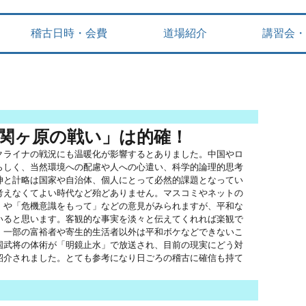
稽古日時・会費
道場紹介
講習会・
「関ヶ原の戦い」は的確！
クライナの戦況にも温暖化が影響するとありました。中国やロ
らしく、当然環境への配慮や人への心遣い、科学的論理的思考
神と計略は国家や自治体、個人にとって必然的課題となってい
考えなくてよい時代など殆どありません。マスコミやネットの
」や「危機意識をもって」などの意見がみられますが、平和な
いると思います。客観的な事実を淡々と伝えてくれれば楽観で
、一部の富裕者や寄生的生活者以外は平和ボケなどできないこ
国武将の体術が「明鏡止水」で放送され、目前の現実にどう対
紹介されました。とても参考になり日ごろの稽古に確信も持て