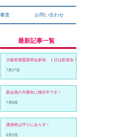
審査
お問い合わせ
最新記事一覧
大阪府連盟講習会参加、１日は歓迎会！
7月27日
新会員の方懸命に稽古中です！
7月8日
護身術は守りにあらず！
6月2日