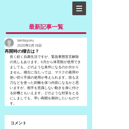
最新記事一覧
takitajyuku
2020年5月18日
再開時の稽古は？
長く続く自粛生活ですが、緊急事態宣言解除
の兆しもあります。6月から体育館が使用でき
ましても、どのような条件になるのか分かり
ません。稽古に当たっては、マスクの着用や
使い切り手袋の使用が考えられます。技も太
刀などを使った距離を保つ内容になるかと思
いますが、相手を意識しない動きを身に付け
る好機ともいえます。どのような対策をとる
にしましても、早い再開を期待したいもので
す。
コメント