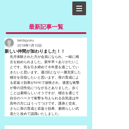
最新記事一覧
takitajyuku
2018年1月10日
新しい仲間が加わりました！！
先月体験された方が会員になられ、一緒に稽
古を始められました。新年早々ありがたいこ
とです。気を引き締めて今年度を過ごしてい
きたいと思います。週2回となり一層充実した
稽古を目指したいと思います。骨の育成によ
る若返り効果がNHKで放映され、適度な衝撃
が骨の活性化につながるとありました。歩く
ことは素晴らしいそうですが、稽古を通じて
自分のペースで衝撃を与えられる合気道は中
高年の方にはうってつけです。護身と交友、
さらに骨の育成と若返り効果、素晴らしい武
道だと改めて認識いたしました。