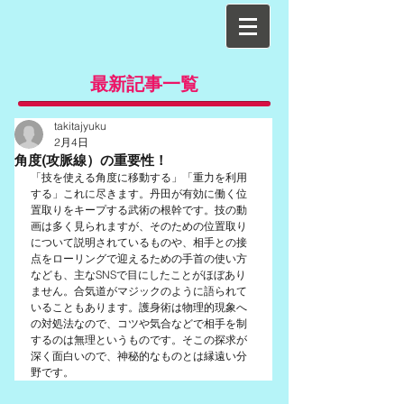
最新記事一覧
takitajyuku
2月4日
角度(攻脈線）の重要性！
「技を使える角度に移動する」「重力を利用
する」これに尽きます。丹田が有効に働く位
置取りをキープする武術の根幹です。技の動
画は多く見られますが、そのための位置取り
について説明されているものや、相手との接
点をローリングで迎えるための手首の使い方
なども、主なSNSで目にしたことがほぼあり
ません。合気道がマジックのように語られて
いることもあります。護身術は物理的現象へ
の対処法なので、コツや気合などで相手を制
するのは無理というものです。そこの探求が
深く面白いので、神秘的なものとは縁遠い分
野です。