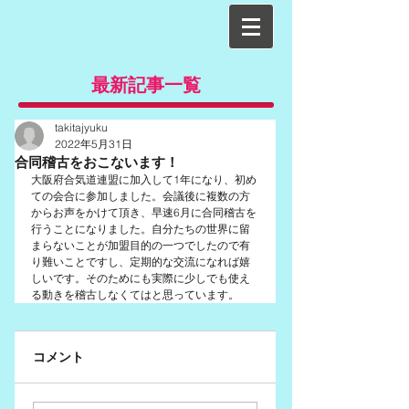
最新記事一覧
takitajyuku
2022年5月31日
合同稽古をおこないます！
大阪府合気道連盟に加入して1年になり、初め
ての会合に参加しました。会議後に複数の方
からお声をかけて頂き、早速6月に合同稽古を
行うことになりました。自分たちの世界に留
まらないことが加盟目的の一つでしたので有
り難いことですし、定期的な交流になれば嬉
しいです。そのためにも実際に少しでも使え
る動きを稽古しなくてはと思っています。
コメント