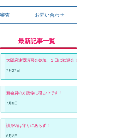
審査
お問い合わせ
最新記事一覧
大阪府連盟講習会参加、１日は歓迎会！
7月27日
新会員の方懸命に稽古中です！
7月8日
護身術は守りにあらず！
6月2日