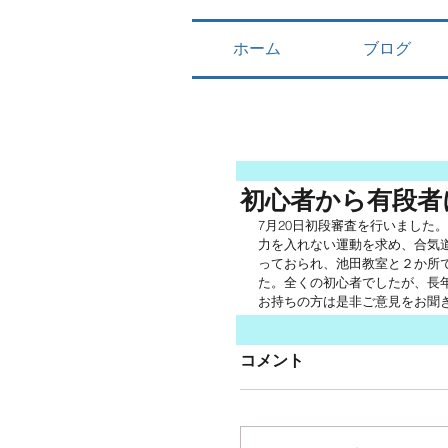
ホーム
ブログ
初心者から有段者
7月20日初段審査を行いました
力を入れない運動を求め、合気
っておられ、池田教室と２か所
た。全くの初心者でしたが、長
お持ちの方は是非ご意見をお聞
コメント