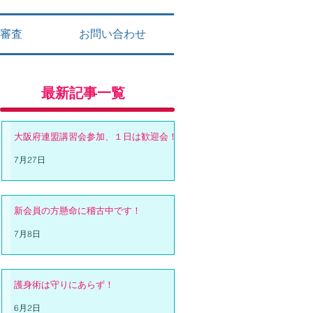
審査
お問い合わせ
最新記事一覧
大阪府連盟講習会参加、１日は歓迎会！
7月27日
新会員の方懸命に稽古中です！
7月8日
護身術は守りにあらず！
6月2日