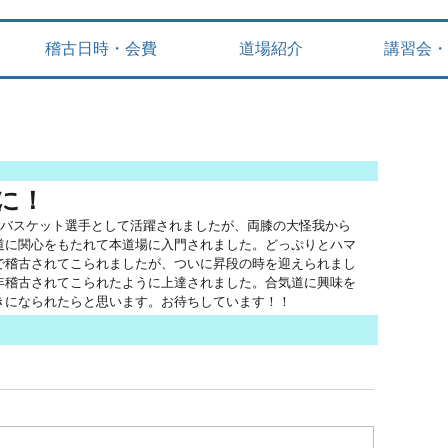
稽古日時・会費
道場紹介
講習会・
に！
。バスケット選手として活躍されましたが、両膝の大怪我から
道に関心をもたれて本道場に入門されました。どっぷりとハマ
で稽古されてこられましたが、ついに昇段の時を迎えられまし
年稽古されてこられたように上達されました。合気道に興味を
きになられたらと思います。お待ちしています！！