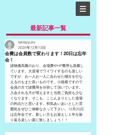
最新記事一覧
takitajyuku
2025年12月13日
会費は会員数で変わります！20日は忘年
会！
諸物価高騰のおり、会場費やHP費用も急騰し
ています。大道場でワイワイするのも楽しい
ですが、お一人お一人に合わせた稽古を行な
えるのもまた良いものです。小規模ですので
会員の方で諸費用を分担して頂いています。
入会される方が増えますと当然ご負担も少な
くなります。そこも、こじんまりとした道場
の利点だと思います。和気あいあいとした雰
囲気をぜひご体験なさって下さい。12月20日
は忘年会です。新しい方もお迎えし１年を振
り返る楽しい宴に致しましょう！！