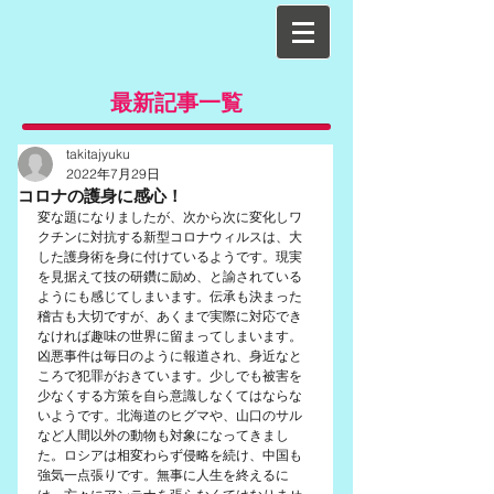
最新記事一覧
takitajyuku
2022年7月29日
コロナの護身に感心！
変な題になりましたが、次から次に変化しワ
クチンに対抗する新型コロナウィルスは、大
した護身術を身に付けているようです。現実
を見据えて技の研鑽に励め、と諭されている
ようにも感じてしまいます。伝承も決まった
稽古も大切ですが、あくまで実際に対応でき
なければ趣味の世界に留まってしまいます。
凶悪事件は毎日のように報道され、身近なと
ころで犯罪がおきています。少しでも被害を
少なくする方策を自ら意識しなくてはならな
いようです。北海道のヒグマや、山口のサル
など人間以外の動物も対象になってきまし
た。ロシアは相変わらず侵略を続け、中国も
強気一点張りです。無事に人生を終えるに